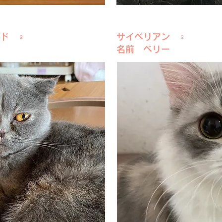
ド ♀
サイベリアン ♀
名前 ベリー