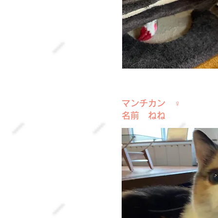
マンチカン ♀
名前 ねね