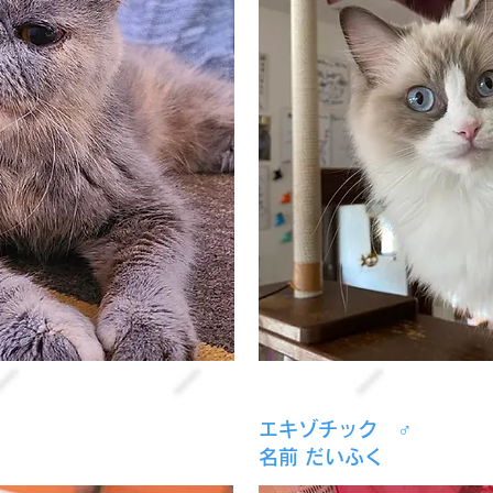
エキゾチック ♂
名前 だいふく