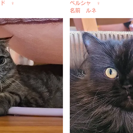
ド ♀
ペルシャ ♀
名前 ルネ