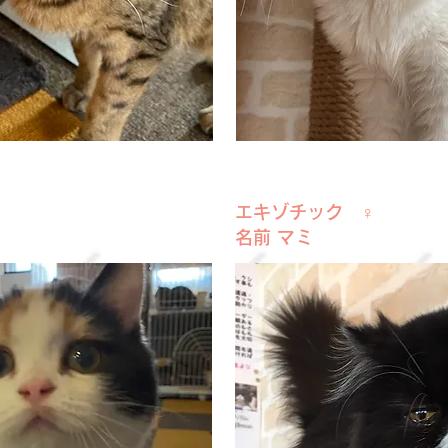
エキゾチック ♀
名前 マミ