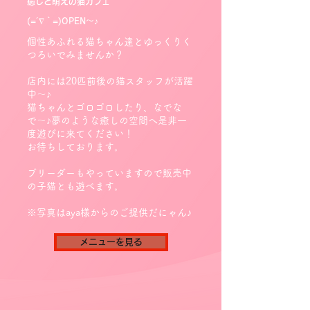
癒しと萌えの猫カフェ
(=´∇｀=)OPEN～♪
個性あふれる猫ちゃん達とゆっくりく
つろいでみませんか？
店内には20匹前後の猫スタッフが活躍
中～♪
猫ちゃんとゴロゴロしたり、なでな
で〜♪夢のような癒しの空間へ是非一
度遊びに来てください！
お待ちしております。
ブリーダーもやっていますので販売中
の子猫とも遊べます。​
※写真はaya様からのご提供​だにゃん♪
メニューを見る